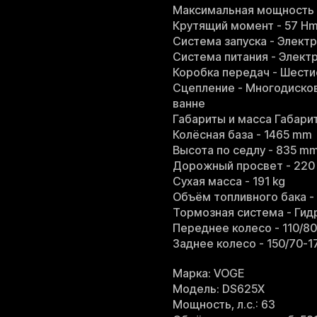
Максимальная мощность - 
Крутящий момент - 57 Hm
Система запуска - Элект
Система питания - Элект
Коробка передач - Шести
Сцепление - Многодиско
ванне
Габариты и масса Габари
Колёсная база - 1465 mm
Высота по седлу - 835 m
Дорожный просвет - 22
Сухая масса - 191 kg
Объём топливного бака - 
Тормозная система - Гидр
Переднее колесо - 110/80
Заднее колесо - 150/70-1
Марка: VOGE
Модель: DS625X
Мощность, л.с.: 63