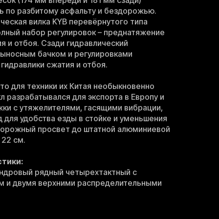
ок (174 мм впереди и 181 мм сзади)
ь по разбитому асфальту и бездорожью.
ческая вилка KYB перевёрнутого типа
олный набор регулировок – преднатяжение
я и отбоя. Сзади гидравлический
выносным бачком и регулировками
гидравлики сжатия и отбоя.
что для техники их Китая необыкновенно
л разрабатывался для экспорта в Европу и
ки с утяжелителями, гасящими вибрации,
для удобства езды в стойке и уменьшения
. Дорожный просвет до штатной алюминиевой
 22 см.
стики:
индровый рядный четырехтактный с
 и двумя верхними распределительными