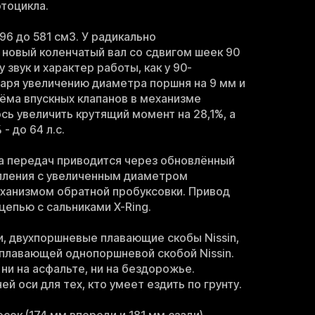
тоцикла.
96 до 581 см3. У радикально
новый коленчатый вал со сдвигом шеек 90
 звук и характер работы, как у 90-
одаря увеличению диаметра поршня на 9 мм и
ёма впускных клапанов в механизме
сь увеличить крутящий момент на 28,1%, а
- до 64 л.с.
а передач приводится через обновлённый
пления с увеличенным диаметром
ханизмом обратной пробуксовки. Привод
цепью с сальниками X-Ring.
, двухпоршневые плавающие скобы Nissin,
 плавающей однопоршневой скобой Nissin.
ни на асфальте, ни на бездорожье.
й оси для тех, кто умеет ездить по грунту.