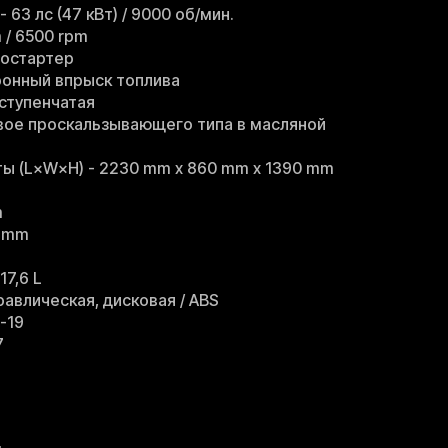
63 лс (47 кВт) / 9000 об/мин.
 / 6500 rpm
ростартер
ронный впрыск топлива
ступенчатая
вое проскальзывающего типа в масляной
ты (L×W×H) - 2230 mm х 860 mm х 1390 mm
m
0 mm
17,6 L
авлическая, дисковая / ABS
-19
7