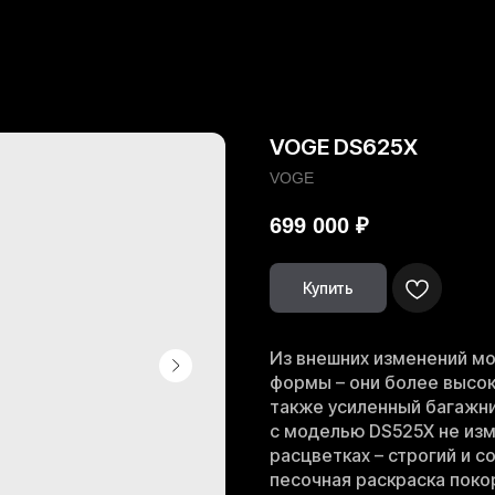
VOGE DS625X
VOGE
699 000
₽
Купить
Из внешних изменений мо
формы – они более высок
также усиленный багажни
с моделью DS525X не изм
расцветках – строгий и с
песочная раскраска поко