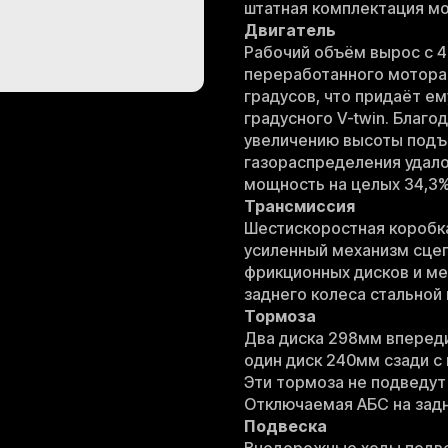
штатная комплектация мо
Двигатель
Рабочий объём вырос с 4
переработанного мотора 
градусов, что придаёт ему
градусного V-twin. Благ
увеличению высоты подъ
газораспределения удало
мощность на целых 34,3% 
Трансмиссия
Шестискоростная коробк
усиленный механизм сце
фрикционных дисков и ме
заднего колеса стальной 
Тормоза
Два диска 298мм впереди
один диск 240мм сзади с
Эти тормоза не подведут 
Отключаемая АБС на задне
Подвеска