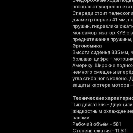
Внедорожные ходы подвес
позволяют уверенно ехат
Спереди стоит телескопи
диаметр перьев 41 мм, п
пружин, гидравлика сжати
моноамортизатор KYB с 
преднатяжения пружины, 
Эргономика
Высота сиденья 835 мм, 
большая цифра – мотоцик
Америку. Широкие поднож
немного смещены вперёд 
угла сгиба ног в колене
защиты картера мотора –
Технические характери
Тип двигателя - Двухцил
жидкостным охлаждением
валами
Рабочий объём - 581
Степень сжатия - 11.5:1