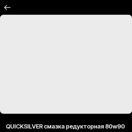
QUICKSILVER смазка редукторная 80w90