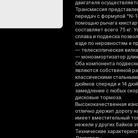
двигателя осуществляетс
Трансмиссия представле
передач с формулой “N-1-
помощью рычага кикстарт
составляет всего 75 кг.
сплава и подвеска позво
езде по неровностям и п
— телескопическая вилка
— моноамортизатор длин
Оба компонента подвески
являются собственной ра
классическими стальным
дюймов спереди и 14 дюй
замедление с любых ско
дисковые тормоза.
Высококачественная изн
отлично держит дорогу н
имеет вместительный топл
нежели у других байков э
Технические характерист