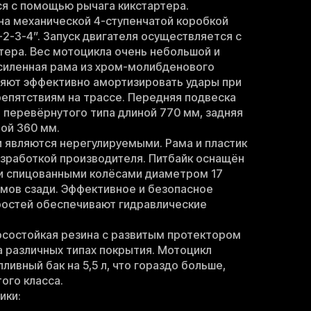
я с помощью рычага кикстартера.
на механической 4-ступенчатой коробкой
2-3-4”. Запуск двигателя осуществляется с
ера. Вес мотоцикла очень небольшой и
 Усиленная рама из хром-молибденового
ляют эффективно амортизировать удары при
репятствиям на трассе. Передняя подвеска
 перевёрнутого типа длиной 770 мм, задняя
ой 360 мм.
 являются нерегулируемыми. Рама и пластик
зработкой производителя. Питбайк оснащён
и спицованными колёсами диаметром 17
мов сзади. Эффективное и безопасное
ростей обеспечивают гидравлические
осостойкая резина с развитым протектором
а различных типах покрытия. Мотоцикл
ивный бак на 5,5 л, что гораздо больше,
того класса.
ики: