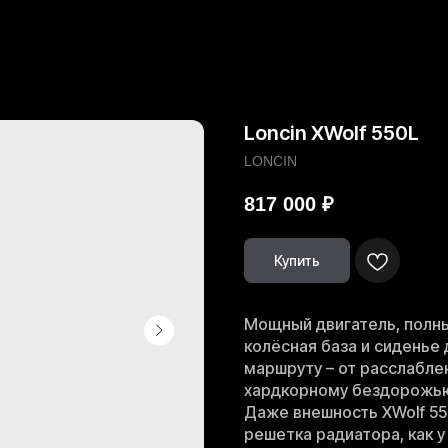
Loncin XWolf 550L
LONCIN
817 000
₽
Купить
Мощный двигатель, полны
колёсная база и сиденье 
маршруту – от расслабле
хардкорному бездорожь
Даже внешность XWolf 550
решетка радиатора, как у