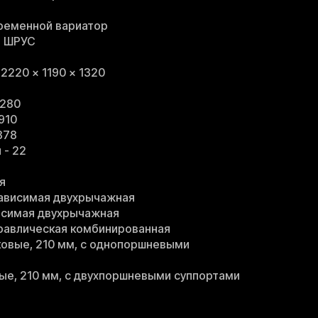
оременной вариатор
и ШРУС
 2220 × 1190 × 1320
 280
910
378
 - 22
я
зависимая двухрычажная
исимая двухрычажная
дравлическая комбинированная
ковые, 210 мм, с однопоршневыми
ые, 210 мм, с двухпоршневыми суппортами