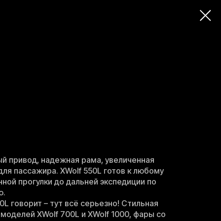
й привод, надежная рама, увеличенная
для пассажира. XWolf 550L готов к любому
нной прогулки до дальней экспедиции по
ю.
L говорит – тут всё серьезно! Стильная
 моделей XWolf 700L и XWolf 1000, фары со