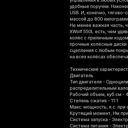
управления в любых усло
удобные поручни. Наконец
USB. И, конечно, тягово-
массой до 800 килограмм
Не менее важная часть, ч
XWolf 550L есть, чем уди
колёс с приличным ходом:
прочные колёсные диски 
сцепления с любым покр
на всех колёсах обеспеч
Технические характерист
Двигатель
Тип двигателя - Одноцил
распределительным вал
Рабочий объем, куб.см - 
Степень сжатия - 11:1
Макс. мощность, л.с. при 
Крутящий момент, Нм при
Система запуска - Элект
Система питания - Элект