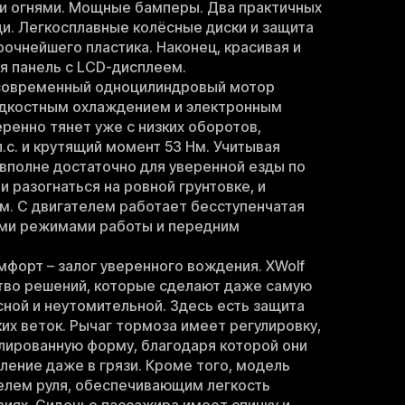
 огнями. Мощные бамперы. Два практичных
ди. Легкосплавные колёсные диски и защита
рочнейшего пластика. Наконец, красивая и
я панель с LCD-дисплеем.
о современный одноцилиндровый мотор
идкостным охлаждением и электронным
ренно тянет уже с низких оборотов,
.с. и крутящий момент 53 Нм. Учитывая
о вполне достаточно для уверенной езды по
 разогнаться на ровной грунтовке, и
м. С двигателем работает бесступенчатая
ими режимами работы и передним
мфорт – залог уверенного вождения. XWolf
тво решений, которые сделают даже самую
ной и неутомительной. Здесь есть защита
лких веток. Рычаг тормоза имеет регулировку,
лированную форму, благодаря которой они
ление даже в грязи. Кроме того, модель
елем руля, обеспечивающим легкость