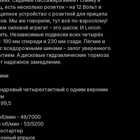
виях. Сиденье пассажира имеет спинку и
, есть несколько розеток – на 12 Вольт и
сцепное устройство с розеткой для прицепа
ов. Мы же говорили, тут всё по-взрослому!
ем силовой агрегат – это шасси. И Loncin
вить. Независимые подвески всех четырёх
 190 мм спереди и 230 мм сзади. Лёгкие и
с вседорожными шинами – залог уверенного
ытием. А дисковые гидравлические тормоза
ат надёжное замедление.
ики:
индровый четырехтактный с одним верхним
ом
499,5
об/мин - 46/7000
 об/мин - 53/5200
ростартер
ронный впрыск