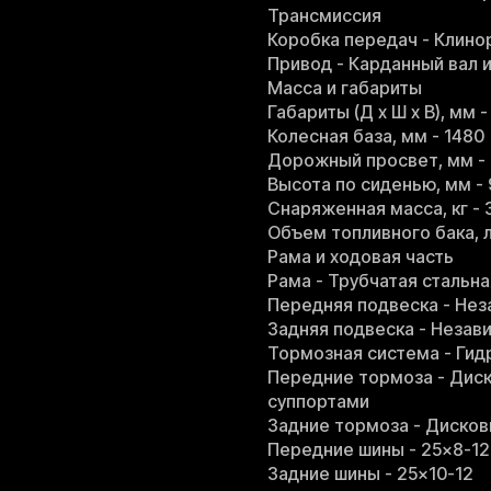
Трансмиссия
Коробка передач - Клин
Привод - Карданный вал 
Масса и габариты
Габариты (Д х Ш х В), мм -
Колесная база, мм - 1480
Дорожный просвет, мм -
Высота по сиденью, мм - 
Снаряженная масса, кг - 
Объем топливного бака, л
Рама и ходовая часть
Рама - Трубчатая стальна
Передняя подвеска - Не
Задняя подвеска - Незав
Тормозная система - Ги
Передние тормоза - Дис
суппортами
Задние тормоза - Дисков
Передние шины - 25×8-12
Задние шины - 25×10-12