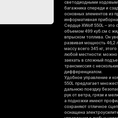
светодиодными ходовыми
багажника спереди и сза
основных элементов из п
информативная приборна
Сердце XWolf 550L – эт
объемом 499 куб.см с ж
впрыском топлива. Он уве
развивая мощность 46,2 л
массу всего 345 кг, этог
любой местности: можно и
заехать в сложный подъе
трансмиссия с нескольк
дифференциалом.
Удобное управление и ко
550L предлагает множес
дальнюю поездку безопас
рук от ветра, грязи и ме
а подножки имеют профи
сохраняют отличное сцеп
оснащена электроусилит