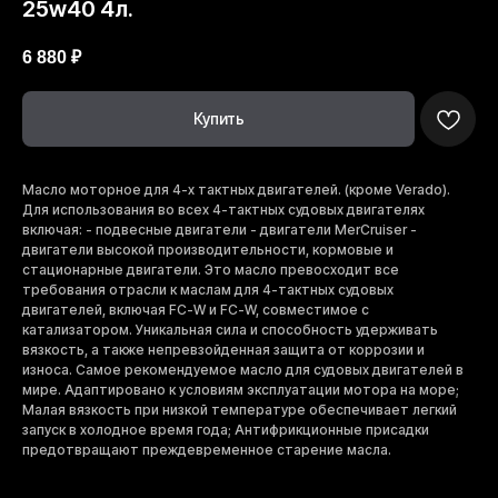
25w40 4л.
6 880
₽
Купить
Масло моторное для 4-х тактных двигателей. (кроме Verado).
Для использования во всех 4-тактных судовых двигателях
включая: - подвесные двигатели - двигатели MerCruiser -
двигатели высокой производительности, кормовые и
стационарные двигатели. Это масло превосходит все
требования отрасли к маслам для 4-тактных судовых
двигателей, включая FC-W и FC-W, совместимое с
катализатором. Уникальная сила и способность удерживать
вязкость, а также непревзойденная защита от коррозии и
износа. Самое рекомендуемое масло для судовых двигателей в
мире. Адаптировано к условиям эксплуатации мотора на море;
Малая вязкость при низкой температуре обеспечивает легкий
запуск в холодное время года; Антифрикционные присадки
предотвращают преждевременное старение масла.