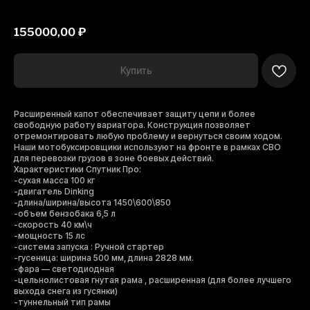
Спутник PRO MAX
155000,00
₽
Купить
Расширенный капот обеспечивает защиту цепи и более
свободную работу вариатора. Конструкция позволяет
отремонтировать любую проблему и вернуться своим ходом.
Наши мотобуксировщики используют на фронте в рамках СВО
для перевозки грузов в зоне боевых действий.
Характеристики Спутник Про:
-сухая масса 100 кг
-двигатель Dinking
-длина/ширина/высота 1450\600\850
-объем бензобака 6,5 л
-скорость 40 км\ч
-мощность 15 лс
-система запуска : Ручной стартер
-гусеница: ширина 500 мм, длина 2828 мм.
-фара — светодиодная
-цельнолистовая гнутая рама , расширенная (для более лучшего
выхода снега из гусянки)
-туннельный тип рамы