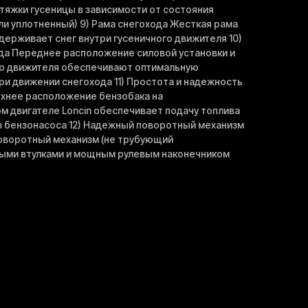
тяжки гусеницы в зависимости от состояния
ли уплотненный) 9) Рама снегохода Жесткая рама
держивает снег внутри гусеничного движителя 10)
да Переднее расположение силовой установки и
го движителя обеспечивают оптимальную
ри движении снегохода 11) Простота и надежность
рхнее расположение бензобака на
 двигателе Loncin обеспечивает подачу топлива
з бензонасоса 12) Надежный поворотный механизм
оворотный механизм (не трубующий
выми втулками и мощным рулевым наконечником