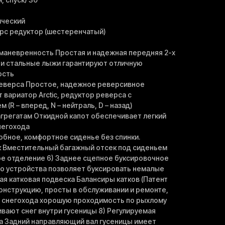
ический
рс редуктор (шестеренчатый)
 маневренность Простая и надежная передняя 2-х
 и стальные лыжи гарантируют отличную
ость
реверса Простое, надежное реверсивное
вариатор Arctic, редуктор реверса с
(R – вперед, N – нейтраль, D – назад)
 агрегатам Откидной капот обеспечивает легкий
снегохода
обное, комфортное сиденье без спинки.
ек Вместительный багажный отсек под сиденьем
ое отделение 6) Заднее сцепное буксировочное
о устройства позволяет буксировать немалые
ая катковая подвеска Балансиры катков (Патент
нструкцию, просты в обслуживании и ремонте,
 снегохода хорошую проходимость по рыхлому
ивают снег внутри гусеницы 8) Регулируемая
а Задний направляющий вал гусеницы имеет