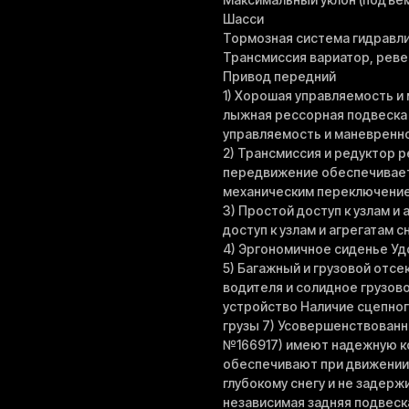
Шасси
Тормозная система гидравл
Трансмиссия вариатор, реве
Привод передний
1) Хорошая управляемость и
лыжная рессорная подвеска
управляемость и маневренн
2) Трансмиссия и редуктор 
передвижение обеспечивает 
механическим переключением 
3) Простой доступ к узлам и
доступ к узлам и агрегатам 
4) Эргономичное сиденье Уд
5) Багажный и грузовой отс
водителя и солидное грузов
устройство Наличие сцепног
грузы 7) Усовершенствованн
№166917) имеют надежную ко
обеспечивают при движении
глубокому снегу и не задерж
независимая задняя подвеск