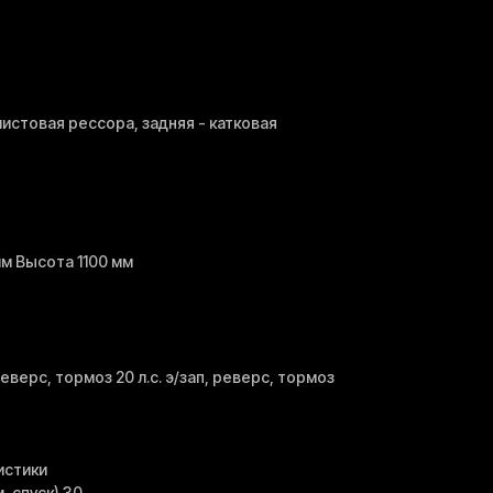
листовая рессора, задняя - катковая
мм Высота 1100 мм
реверс, тормоз 20 л.с. э/зап, реверс, тормоз
истики
 спуск) 30