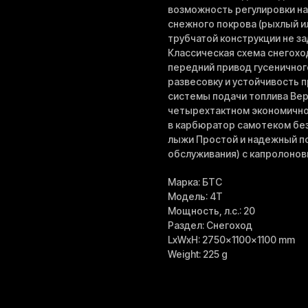
возможность регулировки на
снежного покрова (рыхлый и
трубчатой конструкции не за
Классическая схема снегохо
передний привод гусенично
развесовку и устойчивость п
системы подачи топлива Ве
четырехтактном экономичном
в карбюратор самотеком бе
лыжи Простой и надежный п
обслуживания) с капролоно
Марка: БТС
Модель: 4Т
Мощность, л.с.: 20
Раздел: Снегоход
LxWxH: 2750x1100x1100 mm
Weight: 225 g