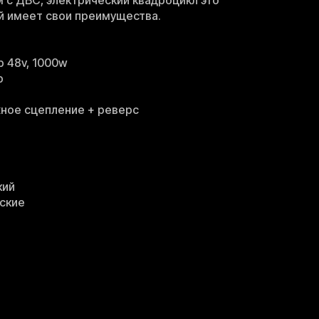
 с ДВС, электрический квадроцикл это
й имеет свои преимущества.
 48v, 1000w
р
ное сцепление + реверс
кий
ские