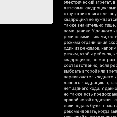
электрический агрегат, в
детскими квадроциклами
отсутствии двигателя вн
квадроцикл не нуждается 
также значительно тише,
помещениях. У данного к
резиновыми шинами, есть
режима ограничения ско
один из режимов, наприм
режим, чтобы ребенок, к
квадроцикле, не мог раз
соответственно, если ре
выбрать второй или трети
переключатель заднего х
данного квадроцикла, так
нет заднего хода. У данн
но также есть предохран
правой ногой водителя, к
если педаль будет нажат
рекомендовать, когда вы