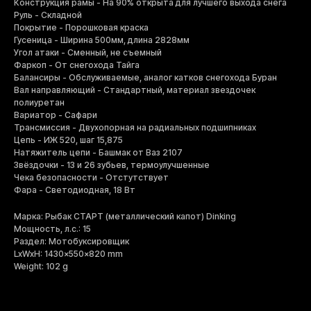
Конструкция рамы - На 90% открыта для лучшего выхода снега
Руль - Складной
Покрытие - Порошковая краска
Гусеница - Ширина 500мм, длина 2828мм
Угол атаки - Сменный, не съемный
Фаркоп - От снегохода Тайга
Балансиры - Обслуживаемые, аналог катков снегохода Буран
Вал направляющий - Стандартный, материал звездочек
полиуретан
Вариатор - Сафари
Трансмиссия - Двухопорная на радиальных подшипниках
Цепь - ИЖ 520, шаг 15,875
Натяжитель цепи - Башмак от Ваз 2107
Звёздочки - 13 и 26 зубьев, термоулучшенные
Чека безопасности - Отстутствует
Фара - Светодиодная, 18 Вт
Марка: Рыбак СТАРТ (металлический капот) Dinking
Мощность, л.с.: 15
Раздел: Мотобуксировщик
LxWxH: 1430x550x820 mm
Weight: 102 g