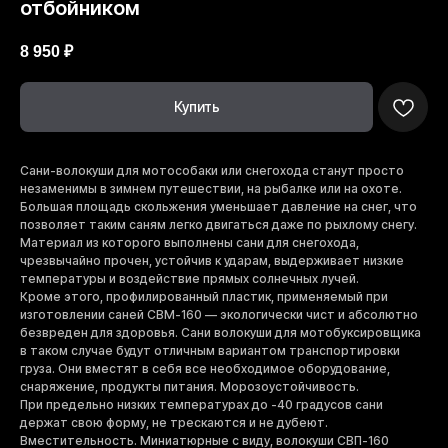
отбойником
8 950
₽
Купить
Сани-волокуши для мотособаки или снегохода станут просто
незаменимы в зимнем путешествии, на рыбалке или на охоте.
Большая площадь скольжения уменьшает давление на снег, что
позволяет таким саням легко двигаться даже по рыхлому снегу.
Материал из которого выполнены сани для снегохода,
чрезвычайно прочен, устойчив к ударам, выдерживает низкие
температуры и воздействие прямых солнечных лучей.
Кроме этого, профилированный пластик, применяемый при
изготовлении саней СВМ-160 — экологически чист и абсолютно
безвреден для здоровья. Сани волокуши для мотобуксировщика
в таком случае будут отличным вариантом транспортировки
груза. Они вместят в себя все необходимое оборудование,
снаряжение, продукты питания. Морозоустойчивость.
При предельно низких температурах до -40 градусов сани
держат свою форму, не трескаются и не дубеют.
Вместительность. Миниатюрные с виду, волокуши СВП-160