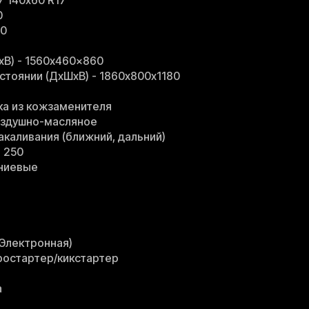
7 140х60 R17
0
00
хВ) - 1560x460x860
стоянии (ДхШхВ) - 1860х800х1180
ка из кожзаменителя
оздушно-масляное
акаливания (ближний, дальний)
 250
иниевые
(Электронная)
тростартер/кикстартер
а