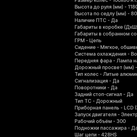
Размер колес - 100х80 R1
Высота до руля (мм) - 118
Высота по седлу (мм) - 8
Наличие ПТС - Да
Габариты в коробке (ДхШ
Габариты в собранном со
ГРМ - Цепь
Сидение - Мягкое, обшив
Система охлаждения - В
Передняя фара - Лампа н
Дорожный просвет (мм) -
Тип колес - Литые алюм
Сигнализация - Да
Поворотники - Да
Задний стоп-сигнал - Да
Тип ТС - Дорожный
Приборная панель - LCD 
Запуск двигателя - Элек
Рабочий объём - 300
Подножки пассажира - Д
Шаг цепи - 428HS